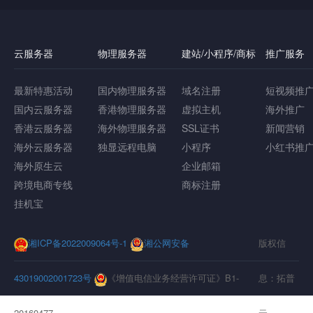
云服务器
物理服务器
建站/小程序/商标
推广服务
最新特惠活动
国内物理服务器
域名注册
短视频推
国内云服务器
香港物理服务器
虚拟主机
海外推广
香港云服务器
海外物理服务器
SSL证书
新闻营销
海外云服务器
独显远程电脑
小程序
小红书推
海外原生云
企业邮箱
跨境电商专线
商标注册
挂机宝
湘ICP备2022009064号-1
湘公网安备
版权信
43019002001723号
《增值电信业务经营许可证》B1-
息：拓普
20160477
云