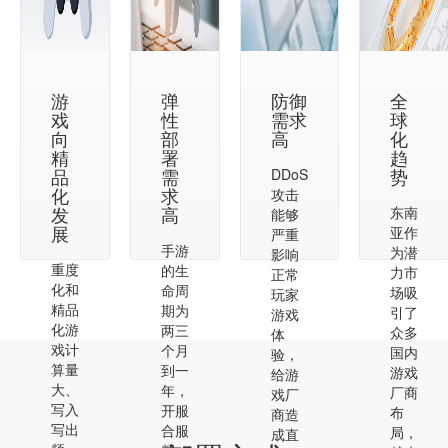
游
弹
防御
全
戏
性
需求
球
向
部
高
化
精
署
趋
品
需
势
DDoS
化
求
攻击
发
高
东南
能够
展
亚作
严重
手游
为潜
影响
重度
的生
力市
正常
化和
命周
场吸
玩家
精品
期为
引了
游戏
化游
两三
众多
体
戏计
个月
国内
验，
算量
到一
游戏
给游
大、
年，
厂商
戏厂
写入
开服
布
商造
写出
合服
局，
成直