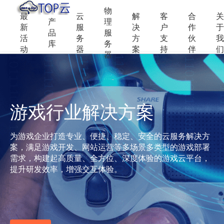
物
最
云
解
客
合
关
产
理
新
服
决
户
作
于
品
服
活
务
方
支
伙
我
库
务
动
器
案
持
伴
们
器
游戏行业解决方案
为游戏企业打造专业、便捷、稳定、安全的云服务解决方
案，满足游戏开发、网站运营等多场景多类型的游戏部署
需求，构建起高质量、全方位、深度体验的游戏云平台，
提升研发效率，增强交互体验。