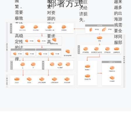
部署方式
频
频
越来
接巨
繁，
繁，
越多
大经
需要
对资
的出
济损
极致
源的
海游
失。
高性
弹性
戏需
能、
扩展
要全
高稳
要求
球同
定性
高。
服部
的计
署。
算支
撑。