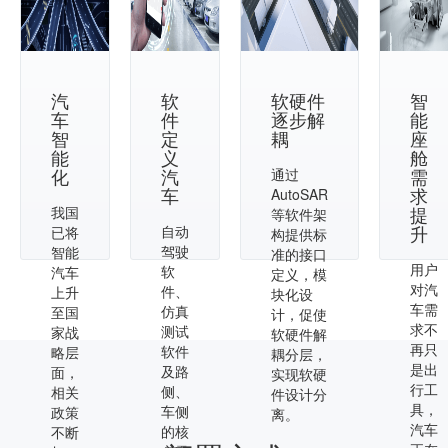
汽
软
软硬件
智
车
件
逐步解
能
智
定
耦
座
能
义
舱
化
汽
需
通过
车
求
AutoSAR
提
我国
等软件架
升
自动
已将
构提供标
驾驶
智能
准的接口
用户
软
汽车
定义，模
对汽
件、
上升
块化设
车需
仿真
至国
计，促使
求不
测试
家战
软硬件解
再只
软件
略层
耦分层，
是出
及路
面，
实现软硬
行工
侧、
相关
件设计分
具，
车侧
政策
离。
汽车
的核
不断