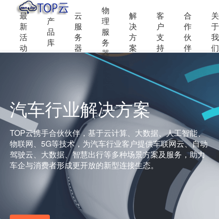
物
最
云
解
客
合
关
产
理
新
服
决
户
作
于
品
服
活
务
方
支
伙
我
库
务
动
器
案
持
伴
们
器
汽车行业解决方案
TOP云携手合伙伙伴，基于云计算、大数据、人工智能、
物联网、5G等技术，为汽车行业客户提供车联网云、自动
驾驶云、大数据、智慧出行等多种场景方案及服务，助力
车企与消费者形成更开放的新型连接生态。