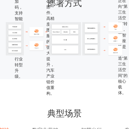
部署方式
正在
心零
加
向“第
部
码，
三生
件、
支持
活空
高精
智能
间”转
度地
汽车
变，
图等
行业
而智
服务
发
能座
的价
展，
舱是
值量
助力
塑
大大
汽车
造“第
提
行业
三生
升，
转型
活空
汽车
升
间”的
产业
级。
核心
链价
载
值重
体。
构。
典型场景