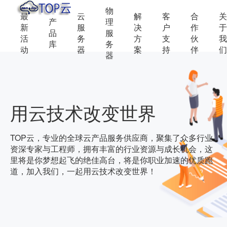
物
最
云
解
客
合
关
产
理
新
服
决
户
作
于
品
服
活
务
方
支
伙
我
库
务
动
器
案
持
伴
们
器
用云技术改变世界
TOP云，专业的全球云产品服务供应商，聚集了众多行业
资深专家与工程师，拥有丰富的行业资源与成长机会，这
里将是你梦想起飞的绝佳高台，将是你职业加速的优质跑
道，加入我们，一起用云技术改变世界！