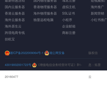
最新特惠活动
国内物理服务器
域名注册
短视频推
国内云服务器
香港物理服务器
虚拟主机
海外推广
香港云服务器
海外物理服务器
SSL证书
新闻营销
海外云服务器
独显远程电脑
小程序
小红书推
海外原生云
企业邮箱
跨境电商专线
商标注册
挂机宝
湘ICP备2022009064号-1
湘公网安备
版权信
43019002001723号
《增值电信业务经营许可证》B1-
息：拓普
20160477
云