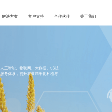
解决方案
客户支持
合作伙伴
关于我们
人工智能、物联网、大数据、3S技
产服务体系，提升农业精细化种植与