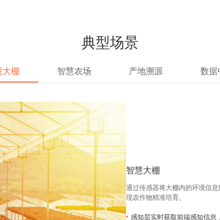
典型场景
慧大棚
智慧农场
产地溯源
数据
智慧大棚
通过传感器将大棚内的环境信息
现农作物精准培育。
感知层实时获取前端感知信息