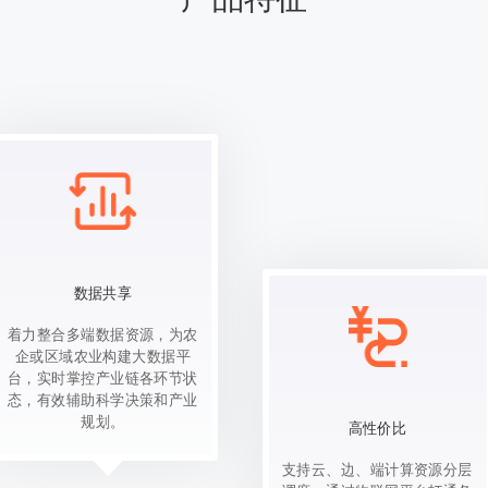
数据共享
着力整合多端数据资源，为农
企或区域农业构建大数据平
台，实时掌控产业链各环节状
态，有效辅助科学决策和产业
规划。
高性价比
支持云、边、端计算资源分层