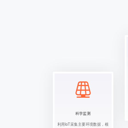
科学监测
利用loT采集主要环境数据，根