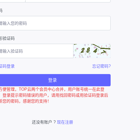
码
形验证码
证码登录
忘记密码?
登录
方便管理，TOP云两个会员中心合并，用户账号统一在此登
，登录提示密码错误的用户，请用找回密码或用验证码登录后
新您的密码，感谢您的支持！
还没有账户 ?
现在注册