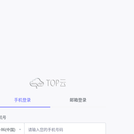
手机登录
邮箱登录
机号