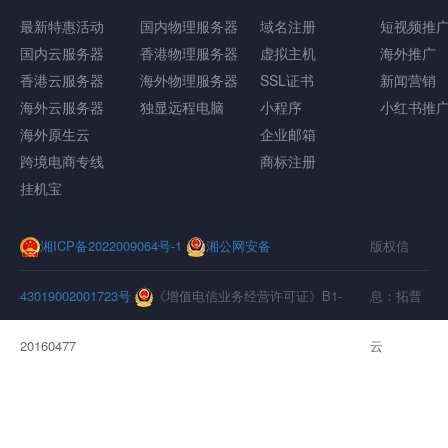
最新特惠活动
国内物理服务器
域名注册
短视频推
国内云服务器
香港物理服务器
虚拟主机
海外推广
香港云服务器
海外物理服务器
SSL证书
新闻营销
海外云服务器
独显远程电脑
小程序
小红书推
海外原生云
企业邮箱
跨境电商专线
商标注册
挂机宝
湘ICP备2022009064号-1
湘公网安备
版权信
43019002001723号
《增值电信业务经营许可证》B1-
息：拓普
20160477
云