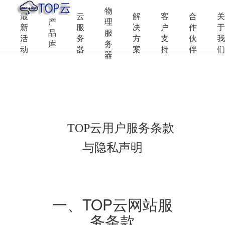
物
最
云
解
客
合
关
产
理
新
服
决
户
作
于
品
服
活
务
方
支
伙
我
库
务
动
器
案
持
伴
们
器
TOP云用户服务条款
与隐私声明
一、TOP云网站服
务条款