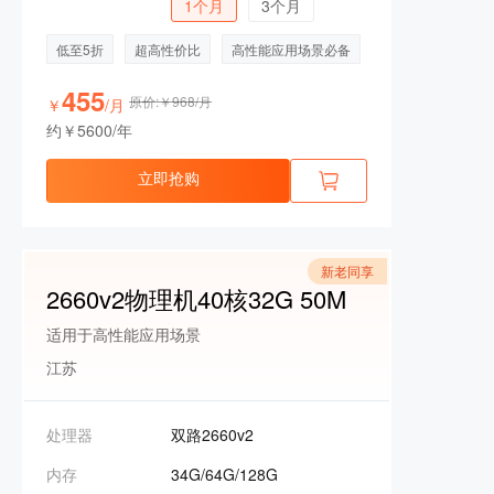
1个月
3个月
低至5折
超高性价比
高性能应用场景必备
455
原价:￥968/月
￥
/月
约￥5600/年
立即抢购
新老同享
2660v2物理机40核32G 50M
适用于高性能应用场景
江苏
处理器
双路2660v2
内存
34G/64G/128G