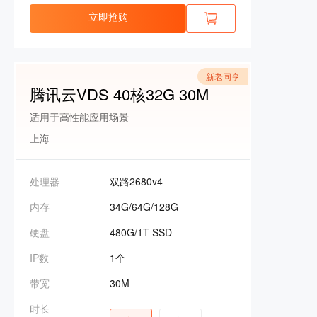
立即抢购
新老同享
腾讯云VDS 40核32G 30M
适用于高性能应用场景
上海
处理器
双路2680v4
内存
34G/64G/128G
硬盘
480G/1T SSD
IP数
1个
带宽
30M
时长