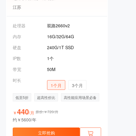
江苏
处理器
双路2660v2
内存
16G/32G/64G
硬盘
240G/1T SSD
IP数
1个
带宽
50M
时长
1个月
3个月
低至5折
超高性价比
高性能应用场景必备
440
原价:￥720/月
￥
/月
约￥5600/年
立即抢购