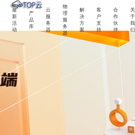
物
最
云
解
客
合
关
产
理
新
服
决
户
作
于
品
服
活
务
方
支
伙
我
库
务
动
器
案
持
伴
们
器