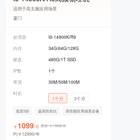
适用于高主频应用场景
厦门
处理器
I9-14900K/R9
内存
34G/64G/128G
硬盘
480G/1T SSD
IP数
1个
带宽
30M/50M/100M
时长
1个月
3个月
低至5折
超高性价比
高性能应用场景必备
1099
原价:￥1988/月
￥
/月
约￥12990/年