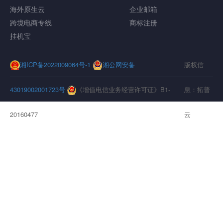
海外原生云
企业邮箱
跨境电商专线
商标注册
挂机宝
湘ICP备2022009064号-1
湘公网安备
版权信
43019002001723号
《增值电信业务经营许可证》B1-
息：拓普
20160477
云