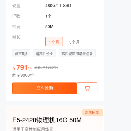
硬盘
480G/1T SSD
IP数
1个
带宽
50M
时长
1个月
3个月
低至5折
超高性价比
高性能应用场景必备
791
原价:￥1280/月
￥
/月
约￥9800/年
立即抢购
新老同享
E5-2420物理机16G 50M
适用于高性能应用场景