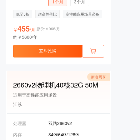
1个月
3个月
低至5折
超高性价比
高性能应用场景必备
455
原价:￥968/月
￥
/月
约￥5600/年
立即抢购
新老同享
2660v2物理机40核32G 50M
适用于高性能应用场景
江苏
处理器
双路2660v2
内存
34G/64G/128G