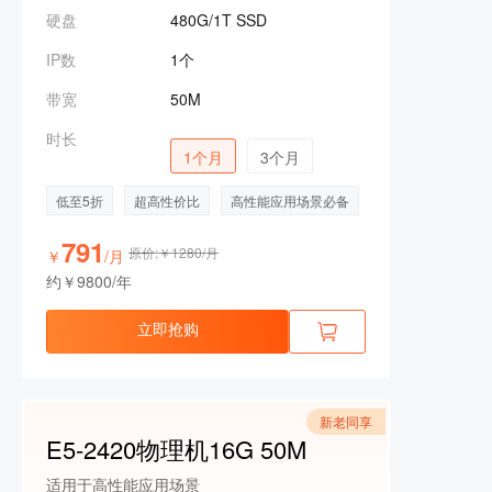
硬盘
480G/1T SSD
IP数
1个
带宽
50M
时长
1个月
3个月
低至5折
超高性价比
高性能应用场景必备
791
原价:￥1280/月
￥
/月
约￥9800/年
立即抢购
新老同享
E5-2420物理机16G 50M
适用于高性能应用场景