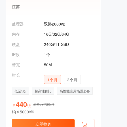
江苏
处理器
双路2660v2
内存
16G/32G/64G
硬盘
240G/1T SSD
IP数
1个
带宽
50M
时长
1个月
3个月
低至5折
超高性价比
高性能应用场景必备
440
原价:￥720/月
￥
/月
约￥5600/年
立即抢购