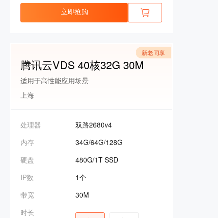
立即抢购
新老同享
腾讯云VDS 40核32G 30M
适用于高性能应用场景
上海
处理器
双路2680v4
内存
34G/64G/128G
硬盘
480G/1T SSD
IP数
1个
带宽
30M
时长