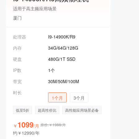
适用于高主频应用场景
厦门
处理器
I9-14900K/R9
内存
34G/64G/128G
硬盘
480G/1T SSD
IP数
1个
带宽
30M/50M/100M
时长
1个月
3个月
低至5折
超高性价比
高性能应用场景必备
1099
原价:￥1988/月
￥
/月
约￥12990/年