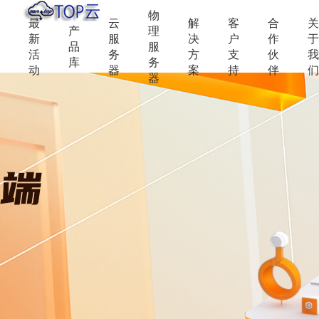
物
最
云
解
客
合
关
产
理
新
服
决
户
作
于
品
服
活
务
方
支
伙
我
库
务
动
器
案
持
伴
们
器