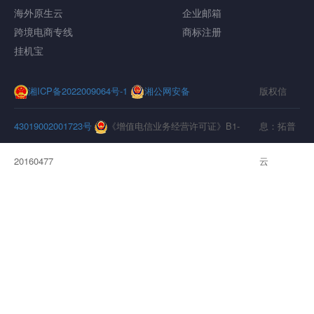
海外原生云
企业邮箱
跨境电商专线
商标注册
挂机宝
湘ICP备2022009064号-1
湘公网安备
版权信
43019002001723号
《增值电信业务经营许可证》B1-
息：拓普
20160477
云