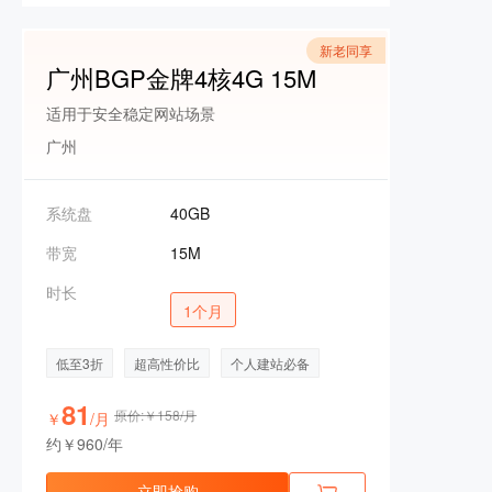
新老同享
广州BGP金牌4核4G 15M
适用于安全稳定网站场景
广州
系统盘
40GB
带宽
15M
时长
1个月
低至3折
超高性价比
个人建站必备
81
原价:￥158/月
￥
/月
约￥960/年
立即抢购