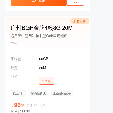
新老同享
广州BGP金牌4核8G 20M
适用于中型网站和中型Web应用程序
广州
系统盘
60GB
带宽
20M
时长
1个月
低至3折
超高性价比
企业建站必备
96
原价:￥186/月
￥
/月
约￥1068/年