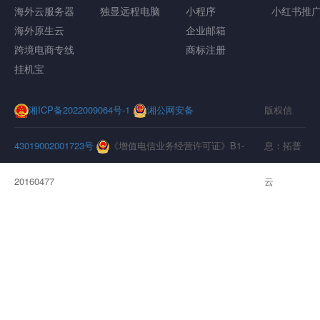
海外云服务器
独显远程电脑
小程序
小红书推
海外原生云
企业邮箱
跨境电商专线
商标注册
挂机宝
湘ICP备2022009064号-1
湘公网安备
版权信
43019002001723号
《增值电信业务经营许可证》B1-
息：拓普
20160477
云