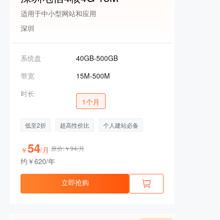
适用于中小型网站和应用
深圳
系统盘
40GB-500GB
带宽
15M-500M
时长
1个月
低至2折
超高性价比
个人建站必备
54
原价:￥94/月
￥
/月
约￥620/年
立即抢购