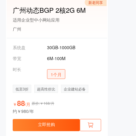
新老同享
广州动态BGP 2核2G 6M
适用企业型中小网站应用
广州
系统盘
30GB-1000GB
带宽
6M-100M
时长
1个月
低至3折
超高性价比
企业建站必备
88
原价:￥168/月
￥
/月
约￥980/年
立即抢购