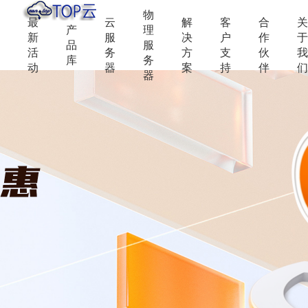
物
最
云
解
客
合
关
产
理
新
服
决
户
作
于
品
服
活
务
方
支
伙
我
库
务
动
器
案
持
伴
们
器